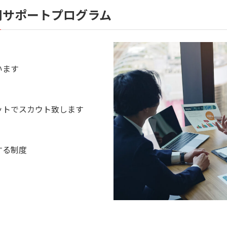
用サポートプログラム
います
ットでスカウト致します
する制度