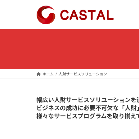
コ
ナ
ン
ビ
テ
ゲ
ン
ー
ツ
シ
へ
ョ
ス
ン
キ
に
ッ
移
プ
動
ホーム
人財サービスソリューション
幅広い人財サービスソリユーションを
ビジネスの成功に必要不可欠な「人財
様々なサービスプログラムを取り揃え